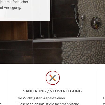
ekt mit fachlicher
nd Verlegung.
SANIERUNG / NEUVERLEGUNG
Die Wichtigsten Aspekte einer
F
e
Fliesensanierung ist die fachmännische
w