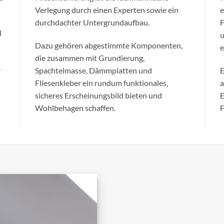
Verlegung durch einen Experten sowie ein
e
durchdachter Untergrundaufbau.
F
d
u
Dazu gehören abgestimmte Komponenten,
e
die zusammen mit Grundierung,
r
Spachtelmasse, Dämmplatten und
E
Fliesenkleber ein rundum funktionales,
a
sicheres Erscheinungsbild bieten und
E
Wohlbehagen schaffen.
F